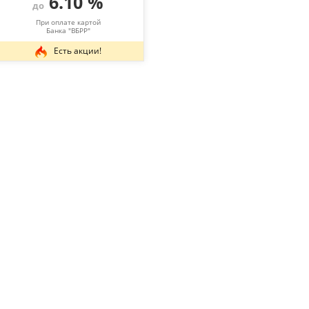
6.10 %
до
При оплате картой
Банка "ВБРР"
Есть акции!