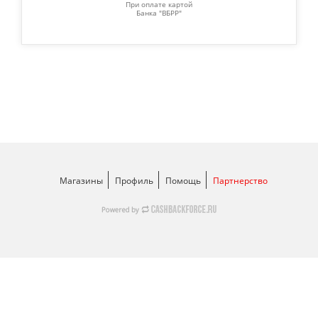
При оплате картой
Банка "ВБРР"
Магазины
Профиль
Помощь
Партнерство