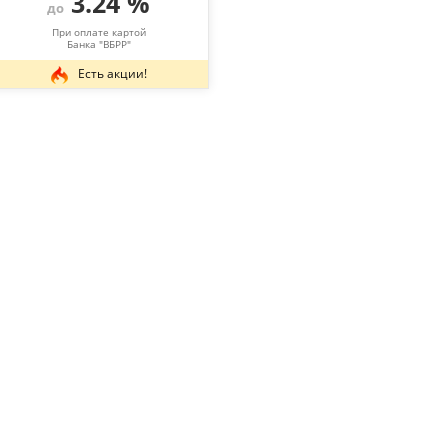
3.24 %
до
При оплате картой
Банка "ВБРР"
Есть акции!