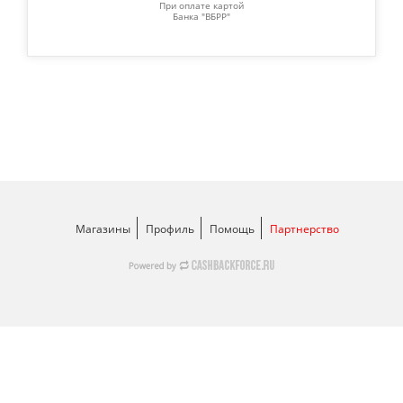
При оплате картой
Банка "ВБРР"
Магазины
Профиль
Помощь
Партнерство