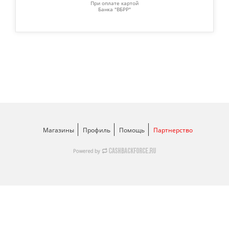
При оплате картой
Банка "ВБРР"
Магазины
Профиль
Помощь
Партнерство